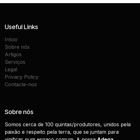
Useful Links
Início
Sobre nós
Artigos
Serviços
Legal
Privacy Policy
Contacte-nos
Sobre nós
Somos cerca de 100 quintas/produtores, unidos pela
paixão e respeito pela terra, que se juntam para
vinificar num espaço comum. A nossa
Adega